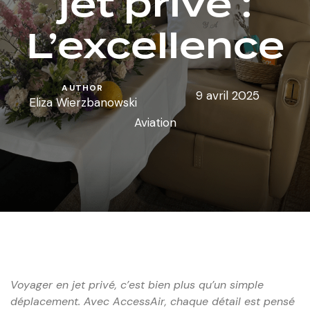
jet privé :
L’excellence
AUTHOR
9 avril 2025
Eliza Wierzbanowski
Aviation
Voyager en jet privé, c’est bien plus qu’un simple
déplacement. Avec AccessAir, chaque détail est pensé